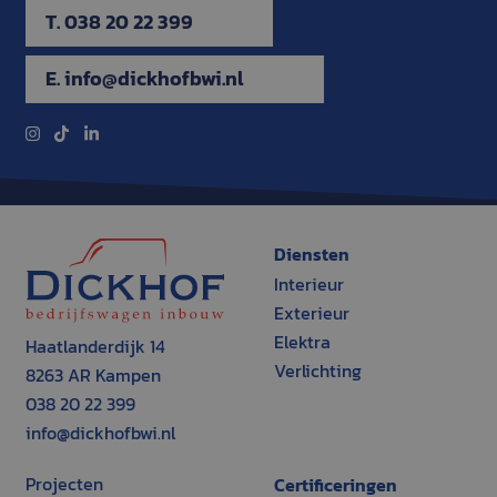
YouTube-video's die
in sites zijn
ingesloten; het kan
ook bepalen of de
websitebezoeker de
nieuwe of oude
versie van de
YouTube-interface
gebruikt.
Diensten
Interieur
Exterieur
Elektra
Haatlanderdijk 14
Verlichting
8263 AR Kampen
038 20 22 399
info@dickhofbwi.nl
Projecten
Certificeringen