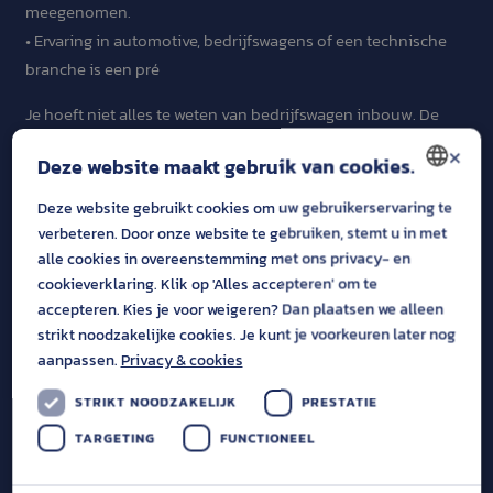
meegenomen.
• Ervaring in automotive, bedrijfswagens of een technische
branche is een pré
Je hoeft niet alles te weten van bedrijfswagen inbouw. De
vakkennis leren we je. Belangrijker
×
Deze website maakt gebruik van cookies.
vinden wij jouw commerciële drive, persoonlijkheid en
aanpak.
Deze website gebruikt cookies om uw gebruikerservaring te
DUTCH
verbeteren. Door onze website te gebruiken, stemt u in met
Wat bieden wij jou?
ENGLISH
alle cookies in overeenstemming met ons privacy- en
cookieverklaring. Klik op 'Alles accepteren' om te
• Een functie van 32 tot 40 uur per week
accepteren. Kies je voor weigeren? Dan plaatsen we alleen
• Een marktconform salaris passend bij jouw ervaring en
strikt noodzakelijke cookies. Je kunt je voorkeuren later nog
resultaten
aanpassen.
Privacy & cookies
• Een aantrekkelijke bonusregeling waarbij jouw succes
STRIKT NOODZAKELIJK
PRESTATIE
beloond wordt
• Een auto van de zaak (keuze tussen een mooie demo bus
TARGETING
FUNCTIONEEL
of personenauto)
• Telefoon en laptop van de zaak