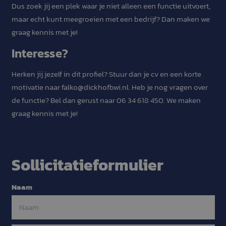
site op te sl
Dus zoek jij een plek waar je niet alleen een functie uitvoert,
registreert 
maar echt kunt meegroeien met een bedrijf? Dan maken we
over de toe
van de bezo
graag kennis met je!
betrekking t
verschillend
privacybelei
Interesse?
instellingen,
hun voorkeu
worden
Herken jij jezelf in dit profiel? Stuur dan je cv en een korte
Google Privacy Policy
gerespecteer
toekomstige 
motivatie naar falko@dickhofbwi.nl. Heb je nog vragen over
zcl.1
.dickhofbwi.nl
1 jaar 1
Deze cookie 
de functie? Bel dan gerust naar 06 34 618 450. We maken
maand
gebruikt voo
beheren van
graag kennis met je!
gebruikersse
de website. 
bij het hand
van de login
van de gebru
zorgen voor 
Sollicitatieformulier
naadloze erv
ze navigeren
site.
Phone
Naam
CookieScriptConsent
1 maand
Deze cookie 
CookieScript
gebruikt doo
dickhofbwi.nl
Cookie-Scrip
service om d
cookievoorke
Dit
bezoekers te