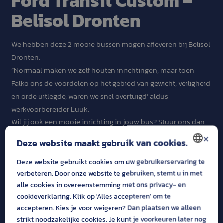
Ford Transit Custom –
Belisol Dronten
We hebben deze 2 mooie bussen mogen afleveren bij Belisol
Dronten.
“Normaal maken we zelf houten inrichtingen, maar toen
Falko ons de voordelen op het gebied van gewicht, veiligheid
en orde uitlegde, waren we snel overtuigd’ aldus
werkvoorbereider Luuk.
Wil jij ook een mooie inrichting in jouw bus? Stuur ons dan
×
een berichtje.
Deze website maakt gebruik van cookies.
Deze website gebruikt cookies om uw gebruikerservaring te
DUTCH
Ford Transit Custom
verbeteren. Door onze website te gebruiken, stemt u in met
ENGLISH
alle cookies in overeenstemming met ons privacy- en
Dubbelcabine
cookieverklaring. Klik op 'Alles accepteren' om te
accepteren. Kies je voor weigeren? Dan plaatsen we alleen
strikt noodzakelijke cookies. Je kunt je voorkeuren later nog