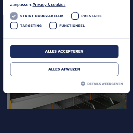
aanpassen.
Privacy & cookies
STRIKT NOODZAKELIJK
PRESTATIE
TARGETING
FUNCTIONEEL
ALLES ACCEPTEREN
ALLES AFWIJZEN
DETAILS WEERGEVEN
Strikt noodzakelijk
Prestatie
Targeting
Functioneel
Strikt noodzakelijke cookies maken de kernfunctionaliteiten van de
website mogelijk, zoals gebruikersaanmelding en accountbeheer. De
website kan niet goed worden gebruikt zonder de strikt noodzakelijke
cookies.