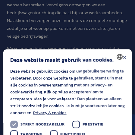
wensen bespreken. Vervolgens ontwerpen we een
bedrijfswageninrichting die past bij jouw werkzaamheden.
Na akkoord verzorgen onze monteurs de complete montage,
zodat je snel weer op pad kunt met een overzichtelijke en
veilige bedrijfswagen.
Wij verzorgen bedrijfswageninrichtingen voor vrijwel alle
×
merken en modellen bedrijfswagens. Of je nu rijdt met een
Deze website maakt gebruik van cookies.
compacte bestelbus of een grotere servicewagen, we zorgen
Deze website gebruikt cookies om uw gebruikerservaring te
voor een inrichting die optimaal aansluit op jouw dagelijkse
DUTCH
verbeteren. Door onze website te gebruiken, stemt u in met
werkzaamheden.
ENGLISH
alle cookies in overeenstemming met ons privacy- en
cookieverklaring. Klik op 'Alles accepteren' om te
accepteren. Kies je voor weigeren? Dan plaatsen we alleen
strikt noodzakelijke cookies. Je kunt je voorkeuren later nog
aanpassen.
Privacy & cookies
STRIKT NOODZAKELIJK
PRESTATIE
TARGETING
FUNCTIONEEL