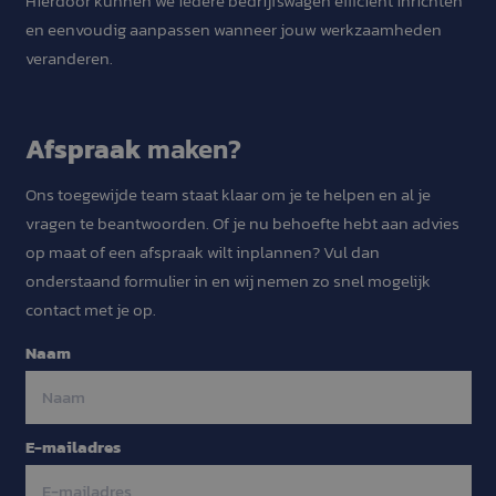
Hierdoor kunnen we iedere bedrijfswagen efficiënt inrichten
gebruiker en
en eenvoudig aanpassen wanneer jouw werkzaamheden
privacykeuze
hun interact
veranderen.
site op te sl
registreert 
over de toe
van de bezo
betrekking t
verschillend
Afspraak
maken?
privacybelei
instellingen,
hun voorkeu
Ons toegewijde team staat klaar om je te helpen en al je
worden
Google Privacy Policy
gerespecteer
vragen te beantwoorden. Of je nu behoefte hebt aan advies
toekomstige 
op maat of een afspraak wilt inplannen? Vul dan
zcl.1
.dickhofbwi.nl
1 jaar 1
Deze cookie 
onderstaand formulier in en wij nemen zo snel mogelijk
maand
gebruikt voo
beheren van
contact met je op.
gebruikersse
de website. 
bij het hand
Facebook
Naam
van de login
van de gebru
zorgen voor 
naadloze erv
ze navigeren
Dit
site.
E-mailadres
veld
CookieScriptConsent
1 maand
Deze cookie 
CookieScript
is
gebruikt doo
dickhofbwi.nl